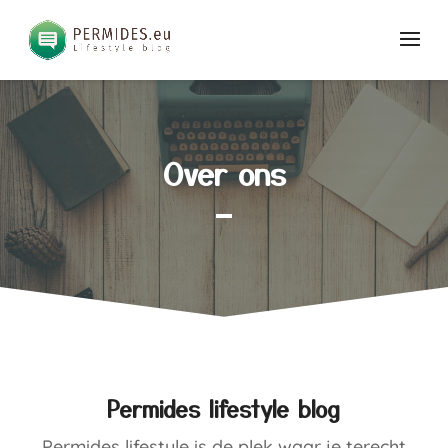
Over ons
Permides lifestyle blog
Permides lifestyle is de plek waar je terecht