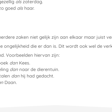
gezellig
als
zaterdag.
 zo goed
als
haar.
.
dere zaken niet gelijk zijn aan elkaar maar juist ver
e ongelijkheid die er dan is. Dit wordt ook wel de ver
. Voorbeelden hiervan zijn:
 boek
dan
Kees.
eling
dan
naar de dierentuin.
talen
dan
hij had gedacht.
an
Daan.