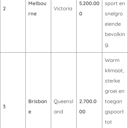
Melbou
5.200.00
sport en
2
Victoria
rne
0
snelgro
eiende
bevolkin
g.
Warm
klimaat,
sterke
groei en
Brisban
Queensl
2.700.0
toegan
3
e
and
00
gspoort
tot