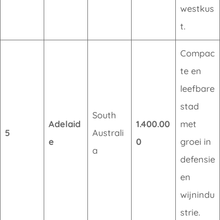
westkus
t.
Compac
te en
leefbare
stad
South
Adelaid
1.400.00
met
5
Australi
e
0
groei in
a
defensie
en
wijnindu
strie.