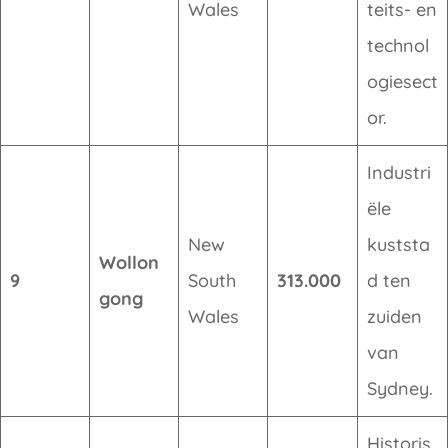
Wales
teits- en
technol
ogiesect
or.
Industri
ële
New
kuststa
Wollon
9
South
313.000
d ten
gong
Wales
zuiden
van
Sydney.
Historis