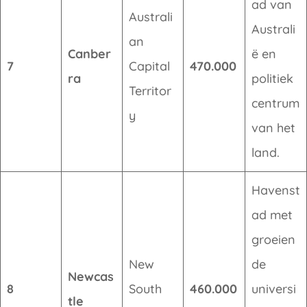
ad van
Australi
Australi
an
Canber
ë en
7
Capital
470.000
ra
politiek
Territor
centrum
y
van het
land.
Havenst
ad met
groeien
New
de
Newcas
8
South
460.000
universi
tle