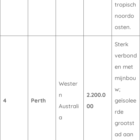
tropisch
noordo
osten.
Sterk
verbond
en met
mijnbou
Wester
w;
n
2.200.0
4
Perth
geïsolee
Australi
00
rde
a
grootst
ad aan