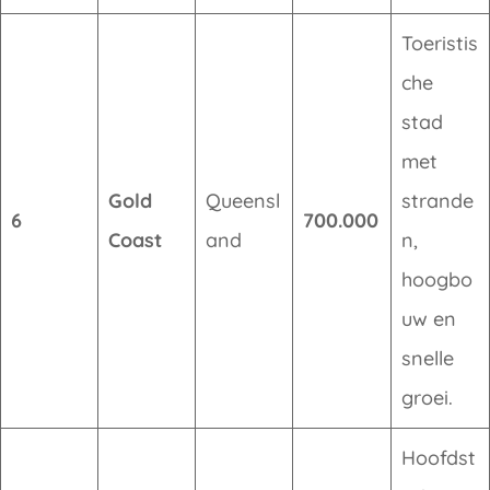
Toeristis
che
stad
met
Gold
Queensl
strande
6
700.000
Coast
and
n,
hoogbo
uw en
snelle
groei.
Hoofdst