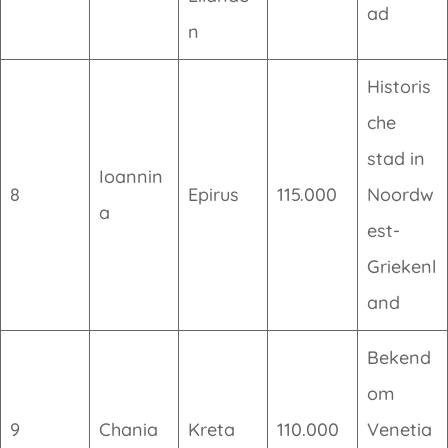
ad
n
Historis
che
stad in
Ioannin
8
Epirus
115.000
Noordw
a
est-
Griekenl
and
Bekend
om
9
Chania
Kreta
110.000
Venetia