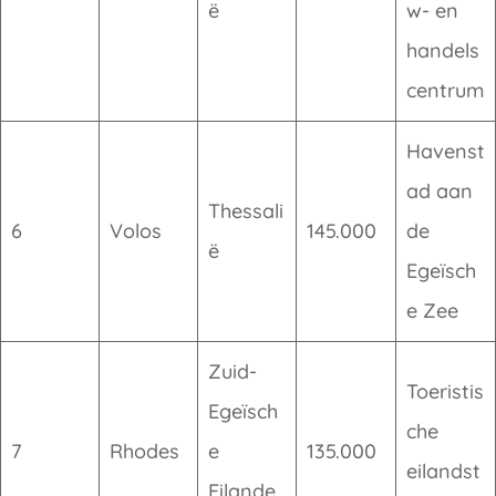
ë
w- en
handels
centrum
Havenst
ad aan
Thessali
6
Volos
145.000
de
ë
Egeïsch
e Zee
Zuid-
Toeristis
Egeïsch
che
7
Rhodes
e
135.000
eilandst
Eilande