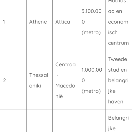
Hoofdst
3.100.00
ad en
1
Athene
Attica
0
econom
(metro)
isch
centrum
Tweede
Centraa
1.000.00
stad en
Thessal
l-
2
0
belangri
oniki
Macedo
(metro)
jke
nië
haven
Belangri
jke