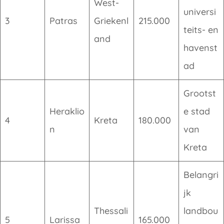
West-
universi
3
Patras
Griekenl
215.000
teits- en
and
havenst
ad
Grootst
Heraklio
e stad
4
Kreta
180.000
n
van
Kreta
Belangri
jk
Thessali
landbou
5
Larissa
165.000