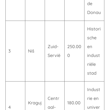
de
Donau
Histori
sche
Zuid-
250.00
en
3
Niš
Servië
0
indust
riële
stad
Indust
Centr
rie en
Kraguj
180.00
4
aal-
univer