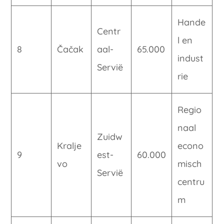
Hande
Centr
l en
8
Čačak
aal-
65.000
indust
Servië
rie
Regio
naal
Zuidw
Kralje
econo
9
est-
60.000
vo
misch
Servië
centru
m