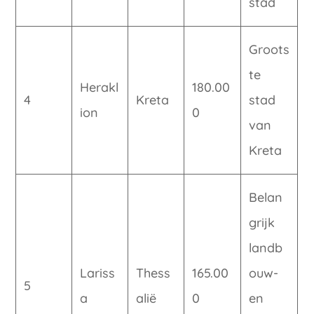
stad
Groots
te
Herakl
180.00
4
Kreta
stad
ion
0
van
Kreta
Belan
grijk
landb
Lariss
Thess
165.00
ouw-
5
a
alië
0
en