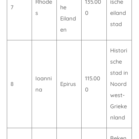
Rhode
135.00
ische
7
he
s
0
eiland
Eiland
stad
en
Histori
sche
stad in
Ioanni
115.00
8
Epirus
Noord
na
0
west-
Grieke
nland
Beken