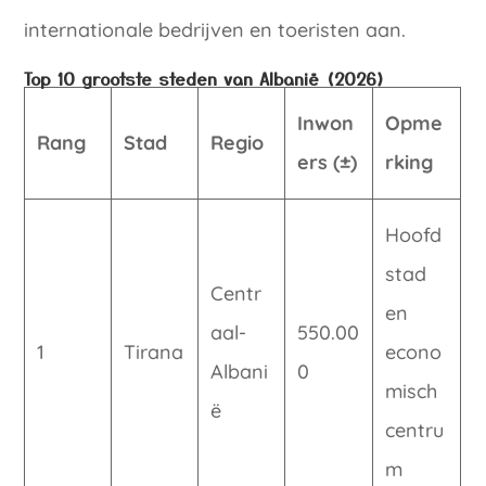
internationale bedrijven en toeristen aan.
Top 10 grootste steden van Albanië (2026)
Inwon
Opme
Rang
Stad
Regio
ers (±)
rking
Hoofd
stad
Centr
en
aal-
550.00
1
Tirana
econo
Albani
0
misch
ë
centru
m