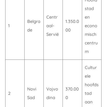
stad
Centr
en
Belgra
1.350.0
1
aal-
econo
de
00
Servië
misch
centru
m
Cultur
ele
hoofds
Novi
Vojvo
370.00
2
tad
Sad
dina
0
aan