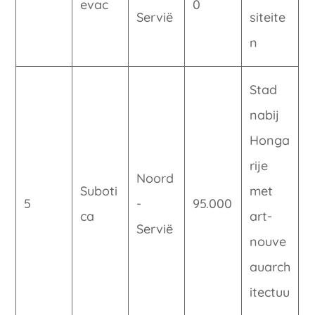
evac
0
Servië
siteite
n
Stad
nabij
Honga
rije
Noord
Suboti
met
5
-
95.000
ca
art-
Servië
nouve
auarch
itectuu