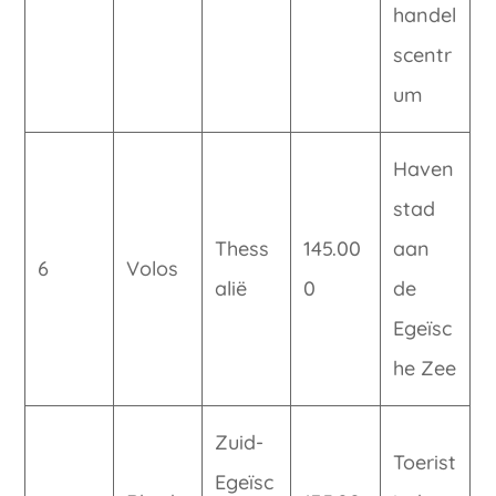
handel
scentr
um
Haven
stad
Thess
145.00
aan
6
Volos
alië
0
de
Egeïsc
he Zee
Zuid-
Toerist
Egeïsc