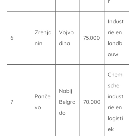
r
Indust
Zrenja
Vojvo
rie en
6
75.000
nin
dina
landb
ouw
Chemi
sche
Nabij
Panče
indust
7
Belgra
70.000
vo
rie en
do
logisti
ek