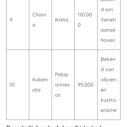
d om
Chani
110.00
9
Kreta
Veneti
a
0
aanse
haven
Beken
d van
Pelop
Kalam
olijven
10
onnes
95.000
ata
en
os
kustto
erisme