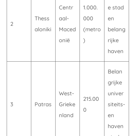
Centr
1.000.
e stad
Thess
aal-
000
en
2
aloniki
Maced
(metro
belang
onië
)
rijke
haven
Belan
grijke
West-
univer
215.00
3
Patras
Grieke
siteits-
0
nland
en
haven