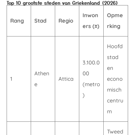
Top 10 grootste steden van Griekenland (2026)
Inwon
Opme
Rang
Stad
Regio
ers (±)
rking
Hoofd
stad
3.100.0
en
Athen
00
1
Attica
econo
e
(metro
misch
)
centru
m
Tweed